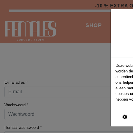
-10 % EXTRA
SHOP
ACCES
Deze webs
worden de
essentieel
E-mailadres
*
ons helpe
alleen me
cookies u
hebben vo
Wachtwoord
*
Herhaal wachtwoord
*