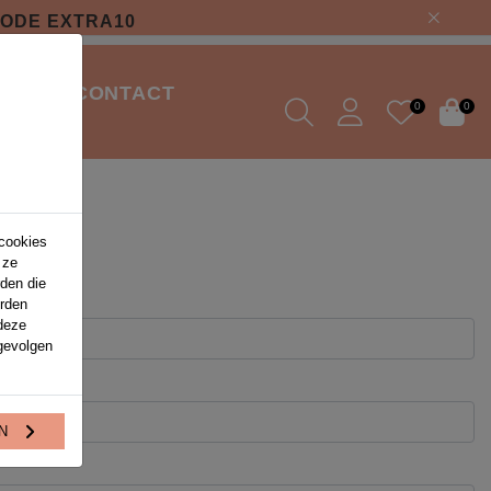
CODE EXTRA10
ONS
CONTACT
0
0
 cookies
 ze
rden die
orden
deze
gevolgen
EN