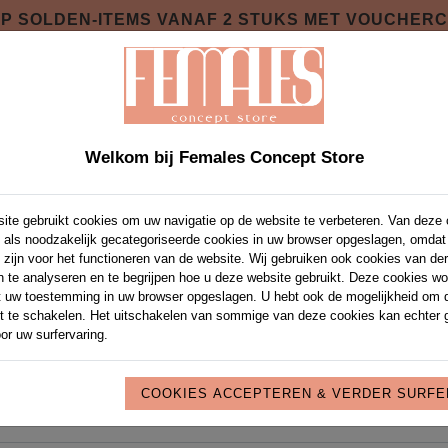
 OP SOLDEN-ITEMS VANAF 2 STUKS MET VOUCHER
SOIRES
PRIVATE SHOPPING NIGHT
OVER 
NIEUWE COLLECTIE NAJAAR 2026 ONLINE !
Welkom bij Females Concept Store
ite gebruikt cookies om uw navigatie op de website te verbeteren. Van deze
ACCOUNT AANMAKEN
 als noodzakelijk gecategoriseerde cookies in uw browser opgeslagen, omdat
 zijn voor het functioneren van de website. Wij gebruiken ook cookies van de
n te analyseren en te begrijpen hoe u deze website gebruikt. Deze cookies w
t uw toestemming in uw browser opgeslagen. U hebt ook de mogelijkheid om 
it te schakelen. Het uitschakelen van sommige van deze cookies kan echter 
or uw surfervaring.
COOKIES ACCEPTEREN & VERDER SURF