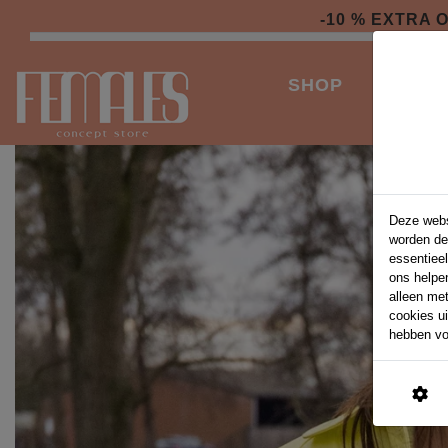
-10 % EXTRA
SHOP
ACCES
Deze webs
worden de
essentieel
ons helpe
alleen me
cookies u
hebben vo