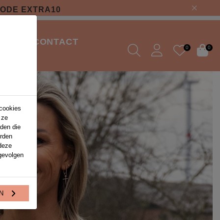
CODE EXTRA10
ONS
CONTACT
0
0
 cookies
 ze
rden die
orden
deze
gevolgen
EN