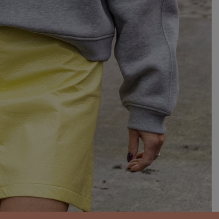
CONTACTEER ONS
Females Concept Store
Heidestatiestraat 43/1
2920 Kalmthout