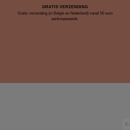
© 2023 Females Concept Store. Alle rechten voorbehouden. -
Algemene 