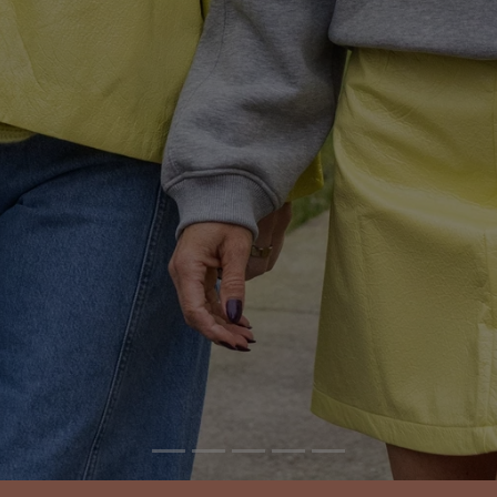
OPENINGSUREN
Maandag en Dinsdag: gesloten of op afspraak
Woensdag: 11u00 - 18u00
Donderdag: 11u00 - 18u00