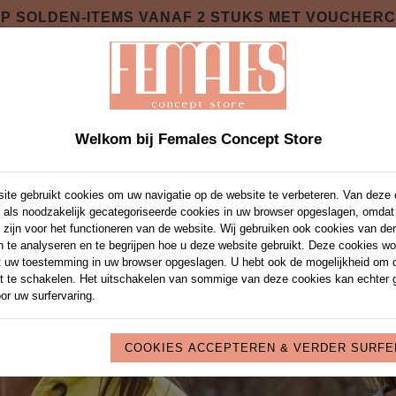
 OP SOLDEN-ITEMS VANAF 2 STUKS MET VOUCHER
SOIRES
PRIVATE SHOPPING NIGHT
OVER 
NIEUWE COLLECTIE NAJAAR 2026 ONLINE !
Welkom bij Females Concept Store
ite gebruikt cookies om uw navigatie op de website te verbeteren. Van deze
 als noodzakelijk gecategoriseerde cookies in uw browser opgeslagen, omdat
 zijn voor het functioneren van de website. Wij gebruiken ook cookies van de
n te analyseren en te begrijpen hoe u deze website gebruikt. Deze cookies w
t uw toestemming in uw browser opgeslagen. U hebt ook de mogelijkheid om 
it te schakelen. Het uitschakelen van sommige van deze cookies kan echter 
or uw surfervaring.
COOKIES ACCEPTEREN & VERDER SURF