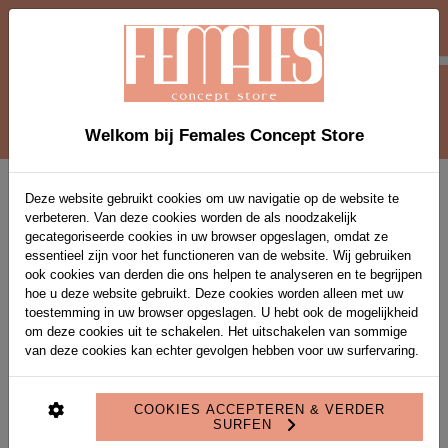
-10 % EXTRA OP SOLDEN-ITEMS VANAF 2
STUKS MET VOUCHERCODE EXTRA10
0
Welkom bij Females Concept Store
Home
>
Shop
Deze website gebruikt cookies om uw navigatie op de website te
verbeteren. Van deze cookies worden de als noodzakelijk
gecategoriseerde cookies in uw browser opgeslagen, omdat ze
essentieel zijn voor het functioneren van de website. Wij gebruiken
ook cookies van derden die ons helpen te analyseren en te begrijpen
PRODUCT FILTERS
hoe u deze website gebruikt. Deze cookies worden alleen met uw
toestemming in uw browser opgeslagen. U hebt ook de mogelijkheid
om deze cookies uit te schakelen. Het uitschakelen van sommige
Gevonden producten: 491
van deze cookies kan echter gevolgen hebben voor uw surfervaring.
COOKIES ACCEPTEREN & VERDER
SURFEN