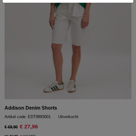
Addison Denim Shorts
Artikel code:
EDT9993001
Uitverkocht
€ 27,96
€ 69,90