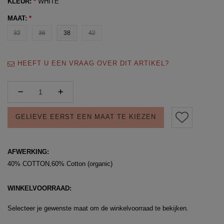
KLEUR:
*
WHITE
MAAT:
*
32
36
38
42
HEEFT U EEN VRAAG OVER DIT ARTIKEL?
GELIEVE EERST EEN MAAT TE KIEZEN
AFWERKING:
40% COTTON,60% Cotton (organic)
WINKELVOORRAAD:
Selecteer je gewenste maat om de winkelvoorraad te bekijken.