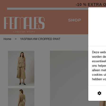
-10 % EXTRA
SHOP
ACCES
Home
>
YASFIMA HW CROPPED PANT
Deze webs
worden de
essentieel
ons helpe
alleen me
cookies u
hebben vo