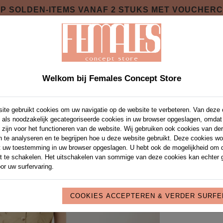
 OP SOLDEN-ITEMS VANAF 2 STUKS MET VOUCHER
SOIRES
PRIVATE SHOPPING NIGHT
OVER 
NIEUWE COLLECTIE NAJAAR 2026 ONLINE !
Welkom bij Females Concept Store
ite gebruikt cookies om uw navigatie op de website te verbeteren. Van deze
YASFI
 als noodzakelijk gecategoriseerde cookies in uw browser opgeslagen, omdat
 zijn voor het functioneren van de website. Wij gebruiken ook cookies van de
Artikel code:
26
n te analyseren en te begrijpen hoe u deze website gebruikt. Deze cookies w
€ 32,
t uw toestemming in uw browser opgeslagen. U hebt ook de mogelijkheid om 
€ 79,99
it te schakelen. Het uitschakelen van sommige van deze cookies kan echter 
KLEUR:
*
INCE
or uw surfervaring.
MAAT:
*
COOKIES ACCEPTEREN & VERDER SURF
34
36