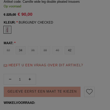
Artikel code:
Camille wide leg double pleated trousers
Op voorraad
€ 90,00
€ 225,00
KLEUR:
*
BURGUNDY CHECKED
MAAT:
*
32
34
36
38
40
42
HEEFT U EEN VRAAG OVER DIT ARTIKEL?
GELIEVE EERST EEN MAAT TE KIEZEN
WINKELVOORRAAD: