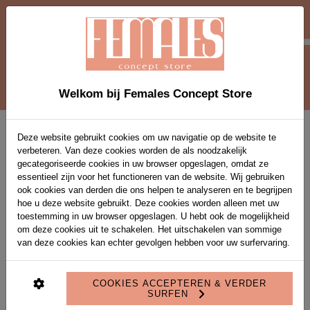
-10 % EXTRA OP SOLDEN-ITEMS VANAF 2
STUKS MET VOUCHERCODE EXTRA10
0
Welkom bij Females Concept Store
Home
>
Broeken
>
Camille wide leg double pleated pants
Deze website gebruikt cookies om uw navigatie op de website te
verbeteren. Van deze cookies worden de als noodzakelijk
gecategoriseerde cookies in uw browser opgeslagen, omdat ze
essentieel zijn voor het functioneren van de website. Wij gebruiken
ook cookies van derden die ons helpen te analyseren en te begrijpen
hoe u deze website gebruikt. Deze cookies worden alleen met uw
toestemming in uw browser opgeslagen. U hebt ook de mogelijkheid
om deze cookies uit te schakelen. Het uitschakelen van sommige
van deze cookies kan echter gevolgen hebben voor uw surfervaring.
COOKIES ACCEPTEREN & VERDER
SURFEN