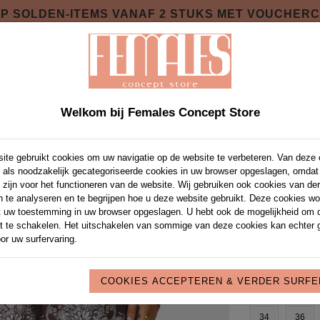
 OP SOLDEN-ITEMS VANAF 2 STUKS MET VOUCHER
SOIRES
PRIVATE SHOPPING NIGHT
OVER 
P NIEUWE COLLECTIE VIA VOUCHERCODE FE
Welkom bij Females Concept Store
ite gebruikt cookies om uw navigatie op de website te verbeteren. Van deze
Lunet P
 als noodzakelijk gecategoriseerde cookies in uw browser opgeslagen, omdat
 zijn voor het functioneren van de website. Wij gebruiken ook cookies van de
Artikel code:
16
n te analyseren en te begrijpen hoe u deze website gebruikt. Deze cookies w
€ 69,95
t uw toestemming in uw browser opgeslagen. U hebt ook de mogelijkheid om 
it te schakelen. Het uitschakelen van sommige van deze cookies kan echter 
KLEUR:
*
DARK
or uw surfervaring.
COOKIES ACCEPTEREN & VERDER SURF
MAAT:
*
34
36