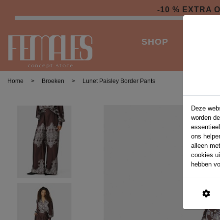
-10 % EXTRA
SHOP
ACCES
-10% O
Home
>
Broeken
>
Lunet Paisley Border Pants
Deze webs
worden de
essentieel
ons helpe
alleen me
cookies u
hebben vo