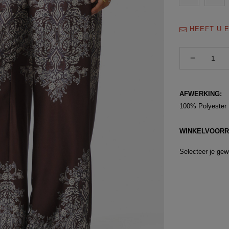
HEEFT U E
AFWERKING:
100% Polyester
WINKELVOORR
Selecteer je gew