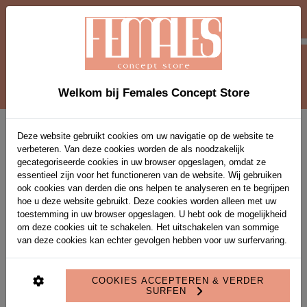
-10 % EXTRA OP SOLDEN-ITEMS VANAF 2
STUKS MET VOUCHERCODE EXTRA10
0
Welkom bij Females Concept Store
Home
>
Broeken
>
YASPIMIS HMW PINSTRIPE PANT
Deze website gebruikt cookies om uw navigatie op de website te
verbeteren. Van deze cookies worden de als noodzakelijk
gecategoriseerde cookies in uw browser opgeslagen, omdat ze
essentieel zijn voor het functioneren van de website. Wij gebruiken
ook cookies van derden die ons helpen te analyseren en te begrijpen
hoe u deze website gebruikt. Deze cookies worden alleen met uw
toestemming in uw browser opgeslagen. U hebt ook de mogelijkheid
om deze cookies uit te schakelen. Het uitschakelen van sommige
van deze cookies kan echter gevolgen hebben voor uw surfervaring.
COOKIES ACCEPTEREN & VERDER
SURFEN