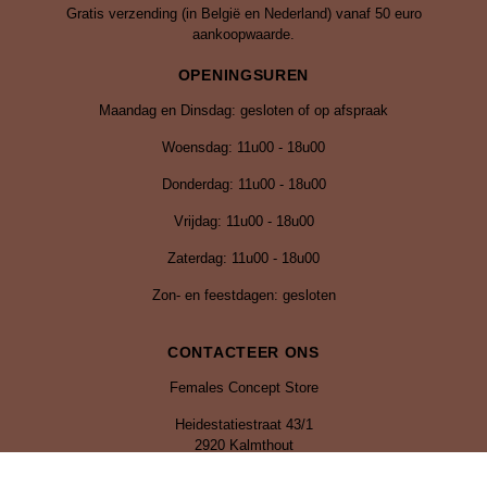
Gratis verzending (in België en Nederland) vanaf 50 euro
aankoopwaarde.
OPENINGSUREN
Maandag en Dinsdag: gesloten of op afspraak
Woensdag: 11u00 - 18u00
Donderdag: 11u00 - 18u00
Vrijdag:
11u00 - 18u00
Zaterdag: 11u00 - 18u00
Zon- en feestdagen: gesloten
CONTACTEER ONS
Females Concept Store
Heidestatiestraat 43/1
2920 Kalmthout
Tel: 0470 92 04 67