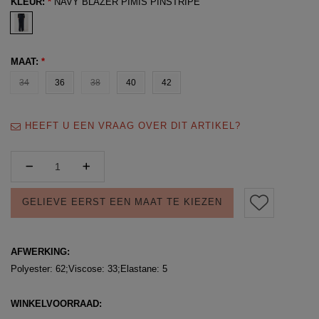
KLEUR:
*
NAVY BLAZER PIMIS PINSTRIPE
MAAT:
*
34
36
38
40
42
HEEFT U EEN VRAAG OVER DIT ARTIKEL?
GELIEVE EERST EEN MAAT TE KIEZEN
AFWERKING:
Polyester: 62;Viscose: 33;Elastane: 5
WINKELVOORRAAD: