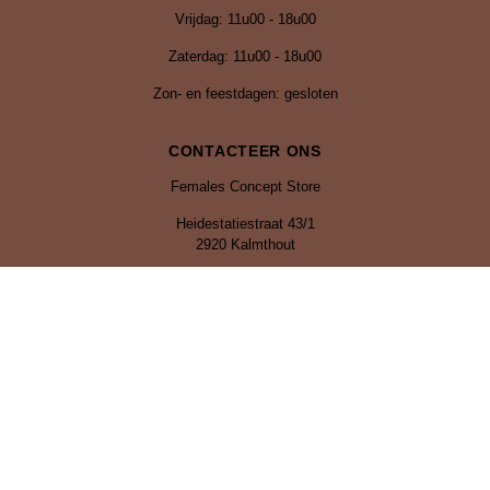
Vrijdag:
11u00 - 18u00
Zaterdag: 11u00 - 18u00
Zon- en feestdagen: gesloten
CONTACTEER ONS
Females Concept Store
Heidestatiestraat 43/1
2920 Kalmthout
Tel: 0470 92 04 67
Email: info@femalesfashion.be
femalesconcept_heide