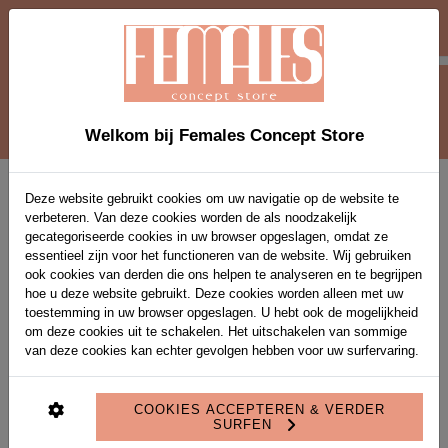
-10 % EXTRA OP SOLDEN-ITEMS VANAF 2
STUKS MET VOUCHERCODE EXTRA10
0
Welkom bij Females Concept Store
Home
>
MARCHA T SHIRT
Deze website gebruikt cookies om uw navigatie op de website te
verbeteren. Van deze cookies worden de als noodzakelijk
gecategoriseerde cookies in uw browser opgeslagen, omdat ze
MARCHA T SHIRT
essentieel zijn voor het functioneren van de website. Wij gebruiken
ook cookies van derden die ons helpen te analyseren en te begrijpen
Artikel code:
S26C08307 MARCHA
Uitverkocht
hoe u deze website gebruikt. Deze cookies worden alleen met uw
€ 19,60
€ 49,00
toestemming in uw browser opgeslagen. U hebt ook de mogelijkheid
om deze cookies uit te schakelen. Het uitschakelen van sommige
KLEUR:
*
60CHOCO
van deze cookies kan echter gevolgen hebben voor uw surfervaring.
MAAT:
*
0
1
2
3
COOKIES ACCEPTEREN & VERDER
SURFEN